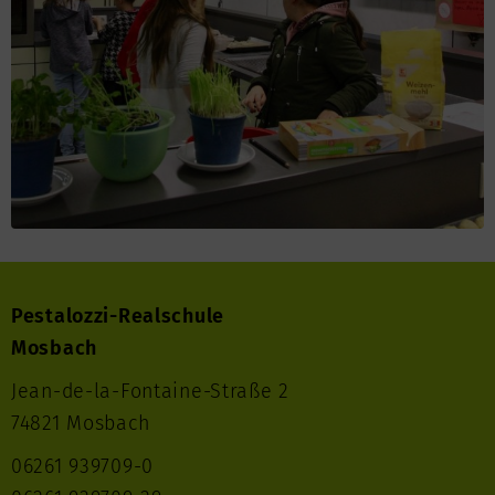
Pestalozzi-Realschule
Mosbach
Jean-de-la-Fontaine-Straße 2
74821 Mosbach
06261 939709-0