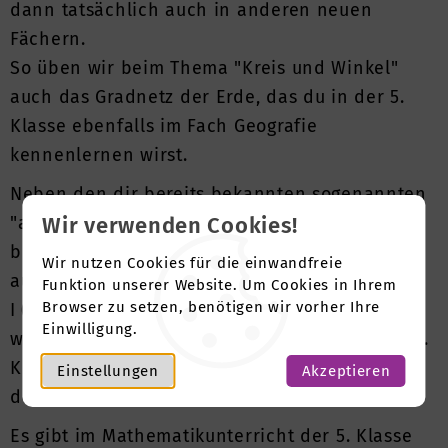
dann tatsächlich auch in anderen neuen
Fächern.
So üben wir beim Thema "Kreis und Winkel"
auch das Gradnetz der Erde, das du in der 5.
Klasse ebenfalls im Fach Geografie
kennenlernen wirst.
Neben den dir bereits bekannten sogenannten
Wir verwenden Cookies!
"arabischen Zahlen" wie 1, 2, 3 usw. Lernst du
bei uns auch die römischen Zahlen, die z.B. so
Wir nutzen Cookies für die einwandfreie
aussehen:
Funktion unserer Website. Um Cookies in Ihrem
Browser zu setzen, benötigen wir vorher Ihre
I (=1), II (=2), III (=3). Und diese kannst du
Einwilligung.
wiederum prima im Geschichtsunterricht der 6.
Klasse gebrauchen, wenn das Römische Reich
Einstellungen
Akzeptieren
durchgenommen wird.
Es gibt im Mathematikunterricht der 5. Klasse